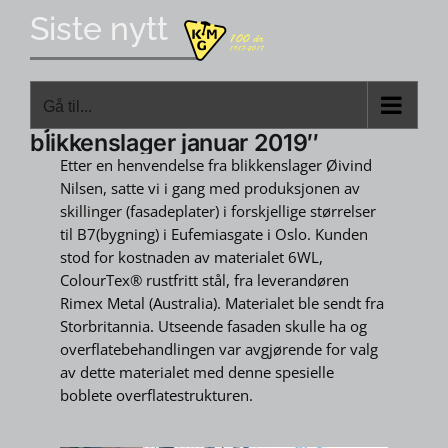
Skip
Siste nytt
to
content
Fasadeplater til
Gå til...
Bjørvika»stansearbeid for
blikkenslager januar 2019″
Etter en henvendelse fra blikkenslager Øivind
Nilsen, satte vi i gang med produksjonen av
skillinger (fasadeplater) i forskjellige størrelser
til B7(bygning) i Eufemiasgate i Oslo. Kunden
stod for kostnaden av materialet 6WL,
ColourTex® rustfritt stål, fra leverandøren
Rimex Metal (Australia). Materialet ble sendt fra
Storbritannia. Utseende fasaden skulle ha og
overflatebehandlingen var avgjørende for valg
av dette materialet med denne spesielle
boblete overflatestrukturen.